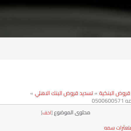
قروض البنكية
تسديد قروض البنك الاهلي
0500
محتوى الموضوع
[
اخف
]
تعثرات سمه