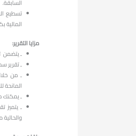
السابقة.
تسطيع الا
المالية ب
مزايا التقرير:
ـ يتضمن ت
ـ تقرير س
ـ من خلال
المانحة لل
ـ يمكنك م
ـ يتميز ت
والحالية 