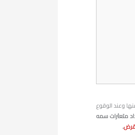
نها وعند الوقوع
د متعثرات سمه
 قرض
.