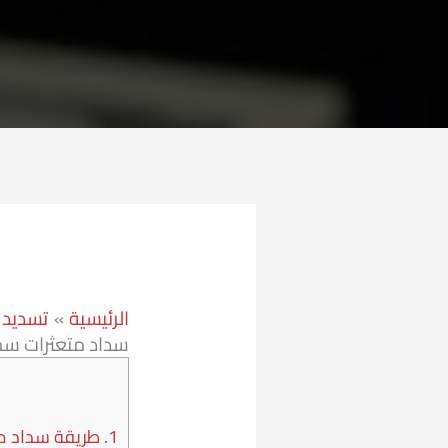
الرئيسية
تسديد 
سداد متعثرات سمه 600571
1.
طريقة سداد م