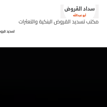
خطي
لى
لمحتوى
مكتب تسديد القروض البنكية والتعثرات
تسديد قروض