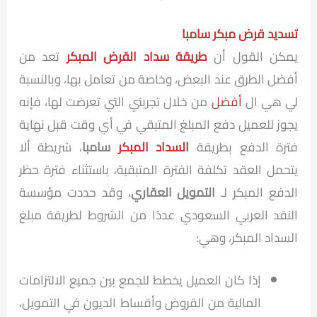
تسديد قرض مبكر سامبا
يمكن القول أن
طريقة سداد القرض المبكر
تعد من
أفضل الطرق عند البعض، وخاصة من تعامل بها، وبالنسبة
لي هي ال
أفضل
من خلال تجربتي التي تعرضت لها، فإنه
يجوز للعميل دفع المبلغ المتبقي في أي وقت قبل نهاية
فترة الدفع بطريقة
السداد المبكر
سامبا
، شريطة ألا
يتحمل العقد تكلفة الفترة المتبقية، باستثناء فترة حظر
الدفع المبكر لـ
التمويل العقاري
، وقد حددت مؤسسة
النقد العربي السعودي عددًا من الشروط لطريقة مبلغ
السداد المبكر، وهي:
إذا كان العميل يخطط للجمع بين جميع الالتزامات
المالية من القروض وأقساط الديون في التمويل،