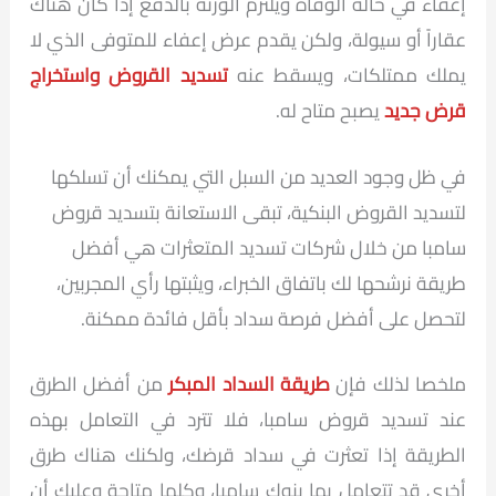
إعفاء في حالة الوفاة ويلتزم الورثة بالدفع إذا كان هناك
عقاراً أو سيولة، ولكن يقدم عرض إعفاء للمتوفى الذي لا
يملك ممتلكات، ويسقط عنه
تسديد القروض واستخراج
قرض جديد
يصبح متاح له.
في ظل وجود العديد من السبل التي يمكنك أن تسلكها
لتسديد القروض البنكية، تبقى الاستعانة بتسديد قروض
سامبا من خلال شركات تسديد المتعثرات هي أفضل
طريقة نرشحها لك باتفاق الخبراء، ويثبتها رأي المجربين،
لتحصل على أفضل فرصة سداد بأقل فائدة ممكنة.
ملخصا لذلك فإن
طريقة السداد المبكر
من أفضل الطرق
عند تسديد قروض سامبا، فلا تترد في التعامل بهذه
الطريقة إذا تعثرت في سداد قرضك، ولكنك هناك طرق
أخرى قد تتعامل بها بنوك سامبا، وكلها متاحة وعليك أن