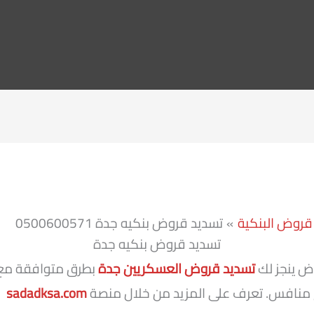
قروض البنكية
تسديد قروض بنكيه جدة 0500600571
تسديد قروض بنكيه جدة
 ينجز لك
تسديد قروض العسكريين جدة
بطرق متوافقة مع 
 منافس. تعرف على المزيد من خلال منصة
sadadksa.com