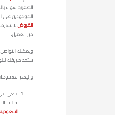
الصغيرة سواء بال
الموجودين على ال
القروض
لا تشترط 
من العميل.
ويمكنك التواصل 
ستجد طريقك للت
وإليكم المعلومات 
ينبغي على
تساعد الم
السعودية