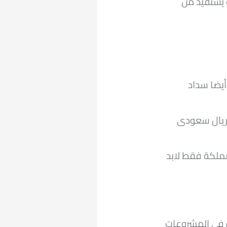
ك يستفيد من
يضا سداد
روض توفر خدمات طلب القروض بقيمة 60 ألف ريال سعودى
ملكة فقط لابد
 في المشروعات