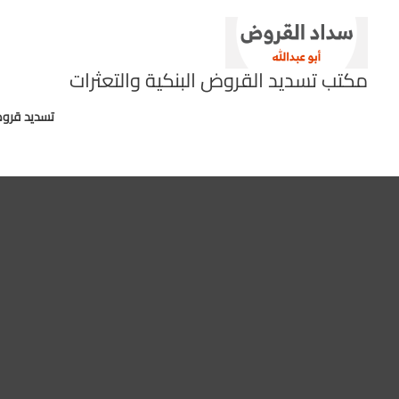
خطي
لى
لمحتوى
مكتب تسديد القروض البنكية والتعثرات
تسديد قروض