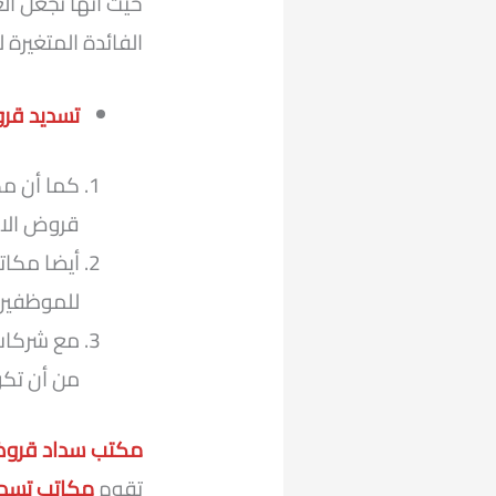
حيث أنها تجعل ال
الفائدة المتغيرة 
تسديد قر
كما أن م
قروض الاهلي 22
للموظفين
مع شركات 
من أن تك
مكتب سداد قرو
تقوم
مكاتب تسدي