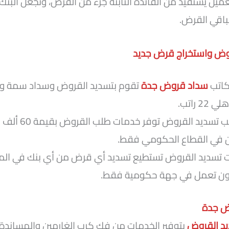
عميل يستفيد من الفائدة الثابتة جزء من القرض، وتجعل البن
لباقي القرض.
وض واستخراج قرض جديد
كاتب
سداد قروض جدة
تقوم بتسديد القروض وسداد سمة وأ
 راتب.
أيضا مكاتب تسديد الق
 في القطاع الحكومي فقط.
تسديد القروض تستطيع تسديد أي قرض من أي بنك في الم
ون تعمل في جهة حكومية فقط.
ض جدة
د القروض
بتوفير الخدمات من فك كرب الغارمين والمساندة